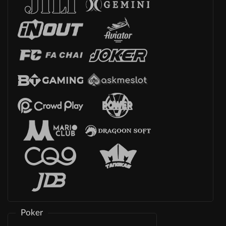
Poker