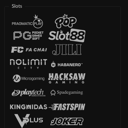
Slots