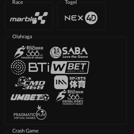
Race
Togel
Olahraga
Crash Game