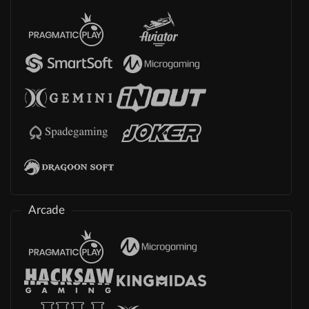
Arcade