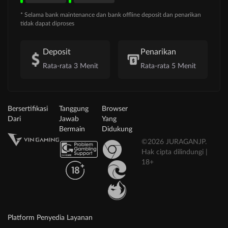
* Selama bank maintenance dan bank offline deposit dan penarikan
tidak dapat diproses
Deposit
Penarikan
Rata-rata 3 Menit
Rata-rata 5 Menit
Bersertifikasi
Tanggung
Browser
Dari
Jawab
Yang
Bermain
Didukung
©2026 JURAGANJP.
Hak cipta dilindungi |
18+
Platform Penyedia Layanan