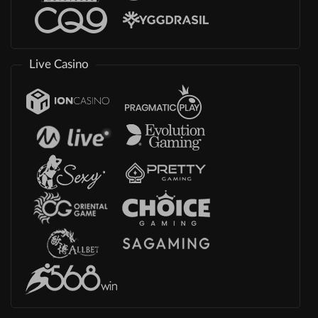
Live Casino