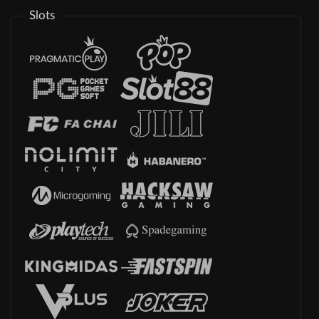
Slots