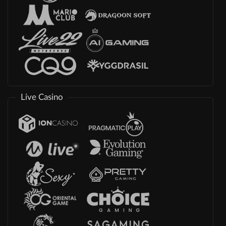
Live Casino