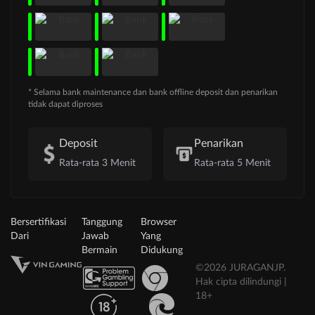
* Selama bank maintenance dan bank offline deposit dan penarikan
tidak dapat diproses
Deposit
Penarikan
Rata-rata 3 Menit
Rata-rata 5 Menit
Bersertifikasi
Tanggung
Browser
Dari
Jawab
Yang
Bermain
Didukung
©2026 JURAGANJP.
Hak cipta dilindungi |
18+