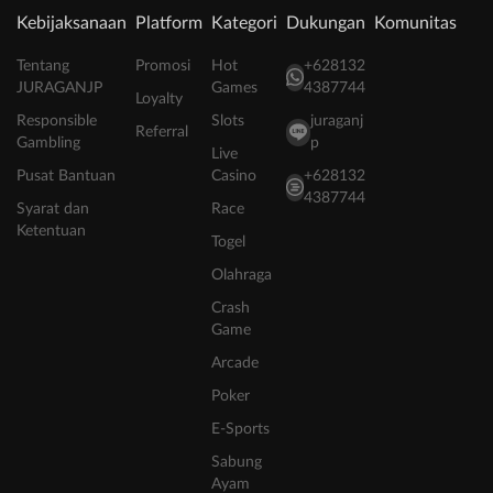
Kebijaksanaan
Platform
Kategori
Dukungan
Komunitas
Tentang
Promosi
Hot
+628132
JURAGANJP
Games
4387744
Loyalty
Responsible
Slots
juraganj
Referral
Gambling
p
Live
Pusat Bantuan
Casino
+628132
4387744
Syarat dan
Race
Ketentuan
Togel
Olahraga
Crash
Game
Arcade
Poker
E-Sports
Sabung
Ayam