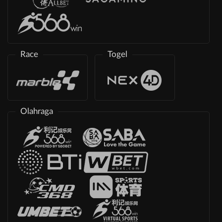
Race
Togel
Olahraga