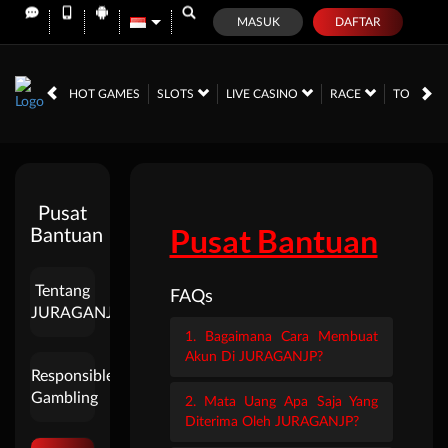
MASUK
DAFTAR
HOT GAMES
SLOTS
LIVE CASINO
RACE
TOGEL
Pusat
Pusat Bantuan
Bantuan
Tentang
FAQs
JURAGANJP
1. Bagaimana Cara Membuat
Akun Di JURAGANJP?
Responsible
Gambling
2. Mata Uang Apa Saja Yang
Diterima Oleh JURAGANJP?