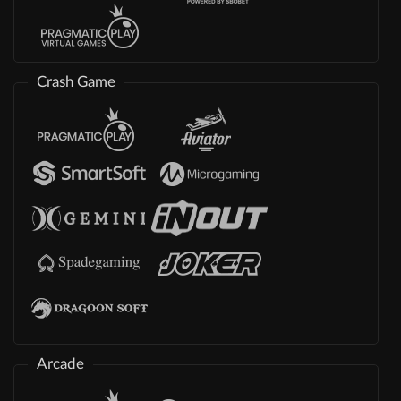
Crash Game
Arcade