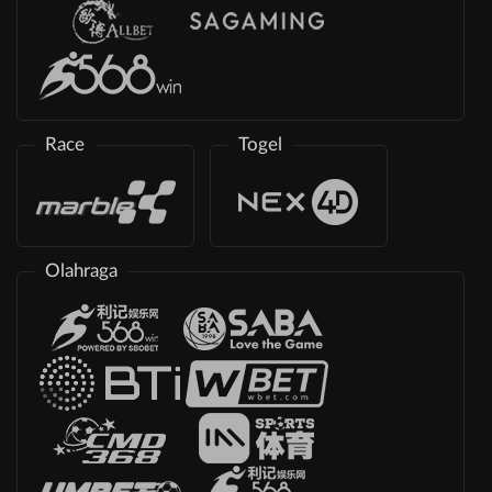
Race
Togel
Olahraga