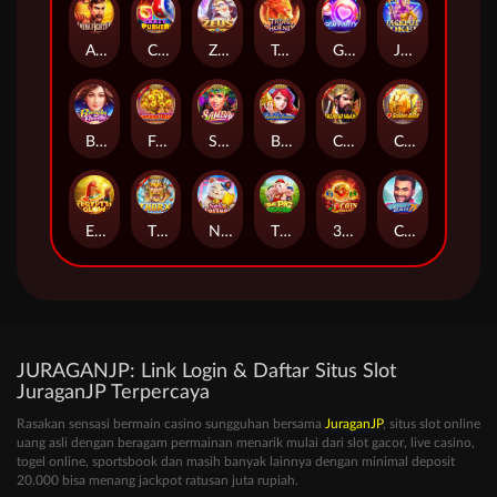
Arena Fighter
Crazy Pusher
Zeus
Trial of Phoenix
Gem Party
Jackpot Joker
Bangla Beauty
Fortune Tree
Samba
Bubble Beauty
Chin Shi Huang
Crazy Golden Bank
Egypt's Glow
Thor X
Neko Fortune
The Pig House
3 Coin Treasures
Cricket Sah 75
JURAGANJP: Link Login & Daftar Situs Slot
JuraganJP Terpercaya
Rasakan sensasi bermain casino sungguhan bersama
JuraganJP
, situs slot online
uang asli dengan beragam permainan menarik mulai dari slot gacor, live casino,
togel online, sportsbook dan masih banyak lainnya dengan minimal deposit
20.000 bisa menang jackpot ratusan juta rupiah.