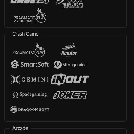
Crash Game
Arcade