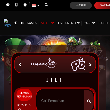
MASUK
DAFTA
IDR
12,675,692,
HOT GAMES
SLOTS
LIVE CASINO
RACE
TOGEL
JILI
SEMUA
PERMAINAN
TOP
SLOTS
20