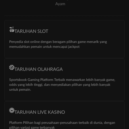
Ayam
TARUHAN SLOT
Penyedia slot online dengan beragam pilihan game menarik yang
memudahkan pemain untuk mencapai jackpot
TARUHAN OLAHRAGA
Sportsbook Gaming Platform Terbaik menawarkan lebih banyak game,
odds yang lebih tinggi, dan menyediakan pilihan yang lebih banyak
untuk pemain.
TARUHAN LIVE KASINO
Platform Pilihan bagi perusahaan-perusahaan terbaik di dunia, dengan
pilihan variasi game terbanyak