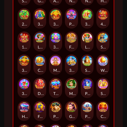
Super Ace Deluxe
Golden Queen
Agent Ace
Nightfall Hunting
Night City
Hyper Burst
20 Blazing Clover
3 Lucky Baozhu
3 Coin Golden OX
Party Ape
3 Super Ace
40 Sparkling Crown
10 Sparkling Crown
Lucky Jaguar 2
3 Witch's Lamp
Fortune Gems Legend
Lucky Jaguar 500
Storm of Seth 2
3 Coin Wild Tiger
Coin of Lightning
Money Pot
3 Lightning Blitz
Safari Mystery
World Cup
3 Pot Dragons
Devil Fire 2
TWIN WINS
Medusa
Potion Wizard
Sweet Land
Happy Taxi
Fa Fa Fa
Pirate Queen
Golden Temple
Poseidon
Charge Buffalo Ascent