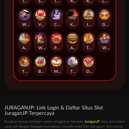
Treasure Train Deluxe
SNAPPY CARNIVAL
Thor's Hammer
RHINO LEGEND
Road to Glory
LORD OF THE GODS
WICKED RICHES
VEGAS CASH LINK
Cocktail City
King Kong Treasure
JUNGLE ROAR
Dancing Golden Drums
ANGELVSDEVIL SEA DUEL
Wicked Wins: Crystals
Pompeil Blaze
AZTLAN GEMS3
Triple Supreme Xtreme Treasure
WICKED FORTUNE
THE GREAT FIREFIGHTER
BUILDER'S FRENZY
MASTER CHEF FRENZY
The Halloween Rascal
Devil’s Frenzy
JURAGANJP: Link Login & Daftar Situs Slot
JuraganJP Terpercaya
Rasakan sensasi bermain casino sungguhan bersama
JuraganJP
, situs slot online
uang asli dengan beragam permainan menarik mulai dari slot gacor, live casino,