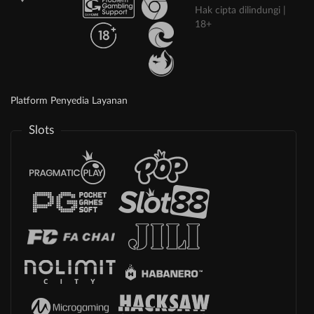
Hak cipta dilindungi |
18+
Platform Penyedia Layanan
Slots