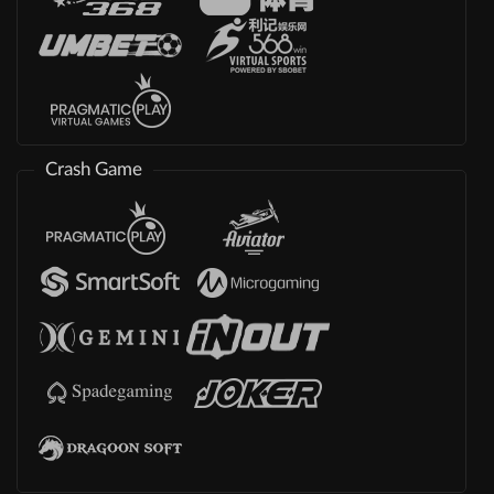
Crash Game