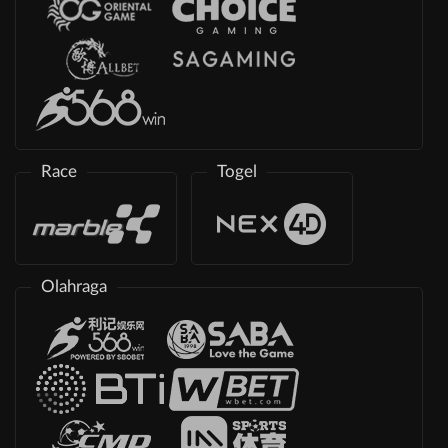
Race
Togel
Olahraga