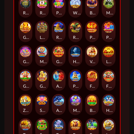
RAGE T-REX
RICH PIGGIES WORLD
PIGGIES WEALTHY ANGELIC
Wild Wolf Xtreme
Buffalo Triple Fury
Mystic Panda
GOLD AROWANA
LEGEND OF SPOOKY LINK
Riches Express
RAGE T-REX 2
Phoenix's Golden Basin
Phoenix Blaze Link
Gold Wheel Jackpot
Make America Great Again
GONG XI FA CAI
HAMMER OF THUNDER
Valiant of Athena
LUCKY BUDDHA
GONG XI FA CAI
Galloping Horse Fortune
Angel vs Devil Ultimate Goal Showdown
PENGUIN QUEST
Fuyu Phoenix
FORTUNE GOD BLESSING
ZEUS POWER
Super Gold Arowana
Astro Rift Bonanza
Mythic Gems: Five Realms
BOWLS OF FORTUNE
Huffin’ And Puffin’ Ultra Wheel