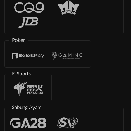
Poker
E-Sports
Sabung Ayam