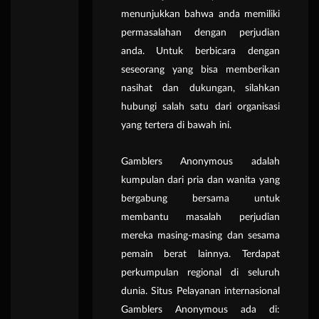
menunjukkan bahwa anda memiliki
permasalahan dengan perjudian
anda. Untuk berbicara dengan
seseorang yang bisa memberikan
nasihat dan dukungan, silahkan
hubungi salah satu dari organisasi
yang tertera di bawah ini.
Gamblers Anonymous adalah
kumpulan dari pria dan wanita yang
bergabung bersama untuk
membantu masalah perjudian
mereka masing-masing dan sesama
pemain berat lainnya. Terdapat
perkumpulan regional di seluruh
dunia. Situs Pelayanan internasional
Gamblers Anonymous ada di: