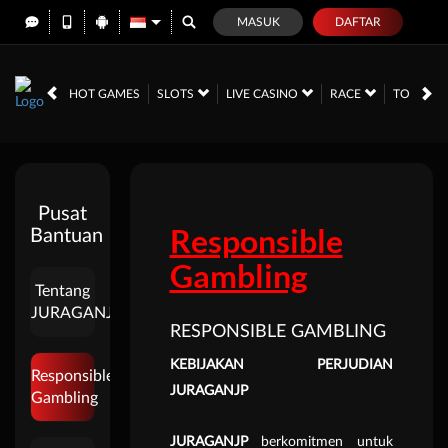
MASUK
DAFTAR
HOT GAMES
SLOTS
LIVE CASINO
RACE
TOGEL
Pusat
Responsible
Bantuan
Gambling
Tentang
JURAGANJP
RESPONSIBLE GAMBLING
KEBIJAKAN PERJUDIAN
Responsible
JURAGANJP
Gambling
JURAGANJP
berkomitmen untuk