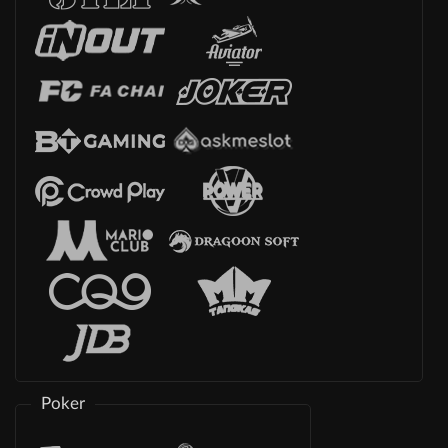
Poker