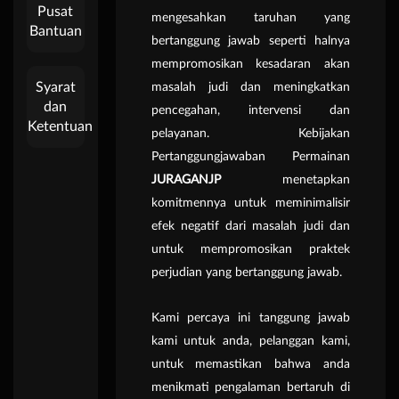
Pusat
mengesahkan taruhan yang
Bantuan
bertanggung jawab seperti halnya
mempromosikan kesadaran akan
Syarat
masalah judi dan meningkatkan
dan
pencegahan, intervensi dan
Ketentuan
pelayanan. Kebijakan
Pertanggungjawaban Permainan
JURAGANJP
menetapkan
komitmennya untuk meminimalisir
efek negatif dari masalah judi dan
untuk mempromosikan praktek
perjudian yang bertanggung jawab.
Kami percaya ini tanggung jawab
kami untuk anda, pelanggan kami,
untuk memastikan bahwa anda
menikmati pengalaman bertaruh di