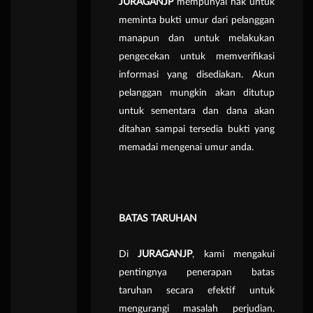
JURAGANJP
mempunyai hak untuk
meminta bukti umur dari pelanggan
manapun dan untuk melakukan
pengecekan untuk memverifikasi
informasi yang disediakan. Akun
pelanggan mungkin akan ditutup
untuk sementara dan dana akan
ditahan sampai tersedia bukti yang
memadai mengenai umur anda.
BATAS TARUHAN
Di
JURAGANJP
, kami mengakui
pentingnya penerapan batas
taruhan secara efektif untuk
mengurangi masalah perjudian.