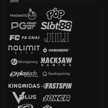
Slots