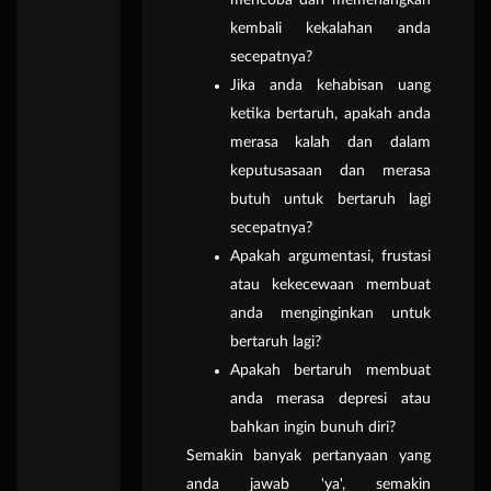
mencoba dan memenangkan
kembali kekalahan anda
secepatnya?
Jika anda kehabisan uang
ketika bertaruh, apakah anda
merasa kalah dan dalam
keputusasaan dan merasa
butuh untuk bertaruh lagi
secepatnya?
Apakah argumentasi, frustasi
atau kekecewaan membuat
anda menginginkan untuk
bertaruh lagi?
Apakah bertaruh membuat
anda merasa depresi atau
bahkan ingin bunuh diri?
Semakin banyak pertanyaan yang
anda jawab 'ya', semakin