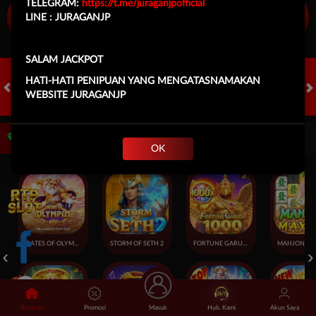
TELEGRAM:
https://t.me/juraganjpofficial
IDR
12,690,555,227
LINE : JURAGANJP
SALAM JACKPOT
HATI-HATI PENIPUAN YANG MENGATASNAMAKAN
WEBSITE JURAGANJP
HOT GAMES
SLOTS
LIVE CASINO
RACE
TOGEL
OL
Game Populer
OK
GATES OF OLYMPUS POP
STORM OF SETH 2
FORTUNE GARUDA 1000
Beranda
Promosi
Masuk
Hub. Kami
Akun Saya